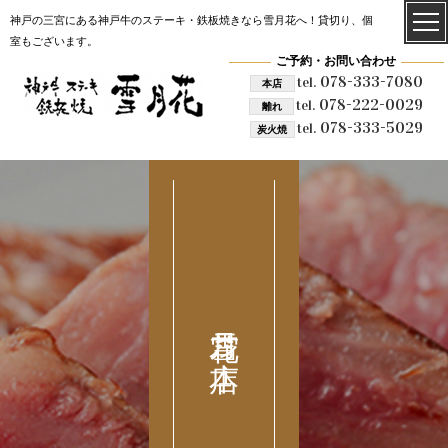
神戸の三宮にある神戸牛のステーキ・鉄板焼きなら雪月花へ！貸切り、個
室もございます。
ご予約・お問い合わせ
078-333-7080
tel.
本店
078-222-0029
tel.
離れ
078-333-5029
tel.
炭火焼
雪月花 本店