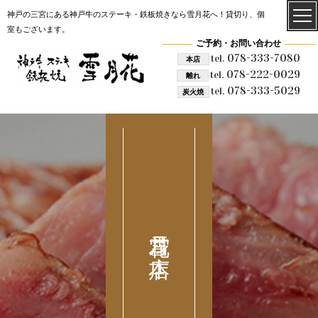
神戸の三宮にある神戸牛のステーキ・鉄板焼きなら雪月花へ！貸切り、個
室もございます。
ご予約・お問い合わせ
078-333-7080
tel.
本店
078-222-0029
tel.
離れ
078-333-5029
tel.
炭火焼
雪月花 本店