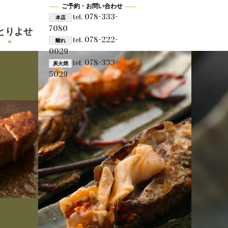
ご予約・お問い合わせ
078-333-
tel.
本店
7080
とりよせ
078-222-
tel.
離れ
0029
078-333-
tel.
炭火焼
5029