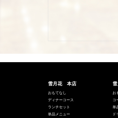
雪月花 本店
雪
おもてなし
お
ディナーコース
コ
ランチセット
単
単品メニュー
ド