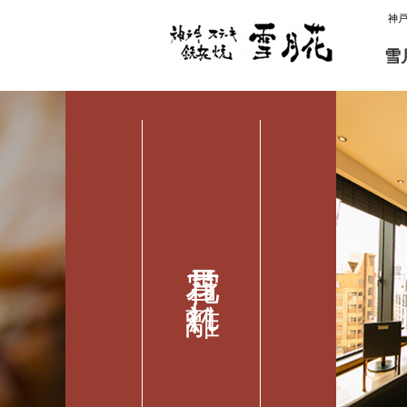
神
雪
雪月花 離れ