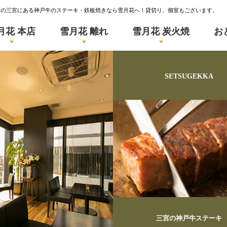
戸の三宮にある神戸牛のステーキ・鉄板焼きなら雪月花へ！貸切り、個室もございます。
月花 本店
雪月花 離れ
雪月花 炭火焼
お
SETSUGEKKA
三宮の神戸牛ステーキ