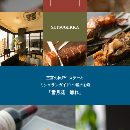
SETSUGEKKA
三宮の神戸牛ステーキ
ミシュランガイド1つ星の
お店
「雪月花 離れ」
最高級の
神戸牛