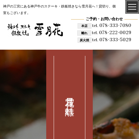
神戸の三宮にある神戸牛のステーキ・鉄板焼きなら雪月花へ！貸切り、個
室もございます。
ご予約・お問い合わせ
078-333-7080
tel.
本店
078-222-0029
tel.
離れ
078-333-5029
tel.
炭火焼
雪月花 離れ