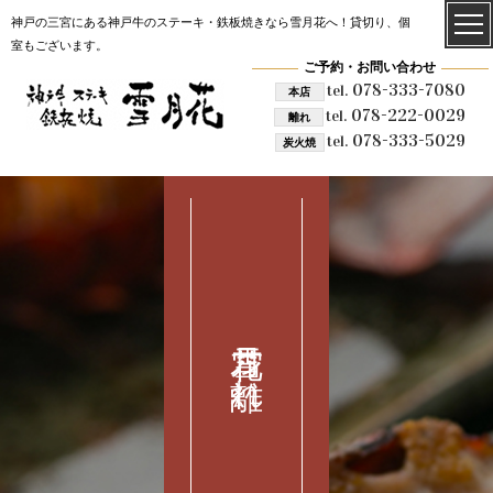
神戸の三宮にある神戸牛のステーキ・鉄板焼きなら雪月花へ！貸切り、個
室もございます。
ご予約・お問い合わせ
078-333-7080
tel.
本店
078-222-0029
tel.
離れ
078-333-5029
tel.
炭火焼
雪月花 離れ