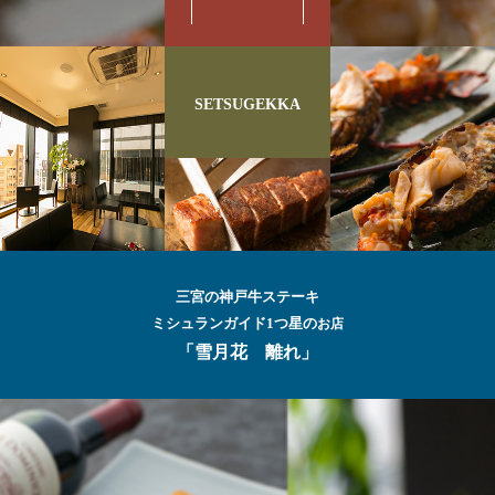
SETSUGEKKA
三宮の神戸牛ステーキ
ミシュランガイド1つ星の
お店
「雪月花 離れ」
最高級の
神戸牛