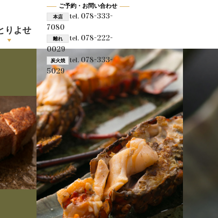
ご予約・お問い合わせ
078-333-
tel.
本店
7080
とりよせ
078-222-
tel.
離れ
0029
078-333-
tel.
炭火焼
5029