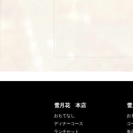
雪月花 本店
雪
おもてなし
お
ディナーコース
コ
ランチセット
単