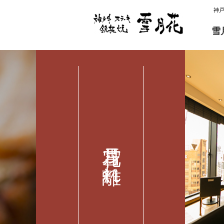
神
雪
雪月花 離れ