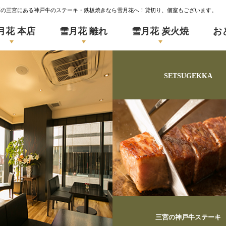
戸の三宮にある神戸牛のステーキ・鉄板焼きなら雪月花へ！貸切り、個室もございます。
月花 本店
雪月花 離れ
雪月花 炭火焼
お
SETSUGEKKA
三宮の神戸牛ステーキ