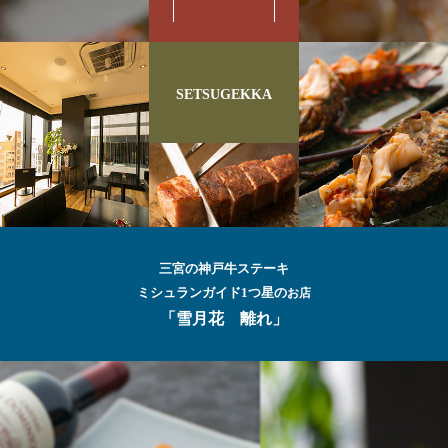
SETSUGEKKA
三宮の神戸牛ステーキ
ミシュランガイド1つ星の
お店
「雪月花 離れ」
最高級の
神戸牛