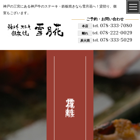
神戸の三宮にある神戸牛のステーキ・鉄板焼きなら雪月花へ！貸切り、個
室もございます。
ご予約・お問い合わせ
078-333-7080
tel.
本店
078-222-0029
tel.
離れ
078-333-5029
tel.
炭火焼
雪月花 離れ