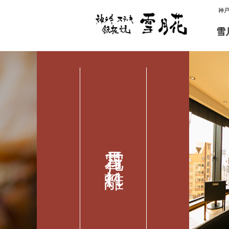
神
雪
雪月花 離れ