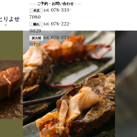
ご予約・お問い合わせ
078-333-
tel.
本店
7080
とりよせ
078-222-
tel.
離れ
0029
078-333-
tel.
炭火焼
5029