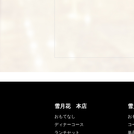
雪月花 本店
雪
おもてなし
お
ディナーコース
コ
ランチセット
単