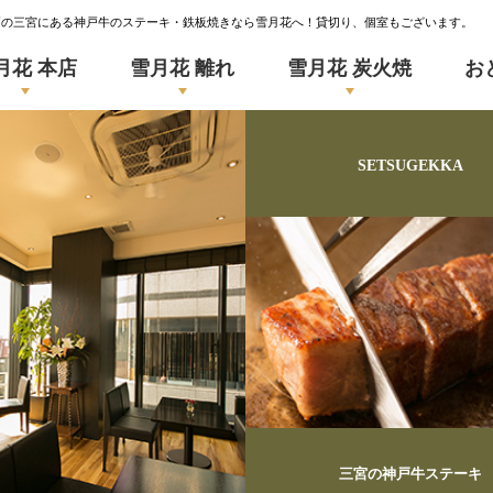
戸の三宮にある神戸牛のステーキ・鉄板焼きなら雪月花へ！貸切り、個室もございます。
月花 本店
雪月花 離れ
雪月花 炭火焼
お
SETSUGEKKA
三宮の神戸牛ステーキ