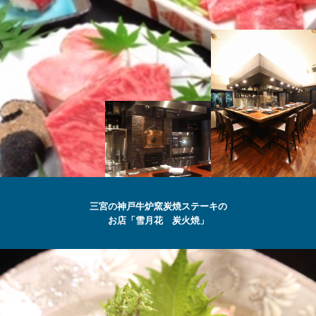
SETSUGEKKA
三宮の神戸牛炉窯炭焼ステーキの
お店「雪月花 炭火焼」
最高級の
神戸牛
ステーキ