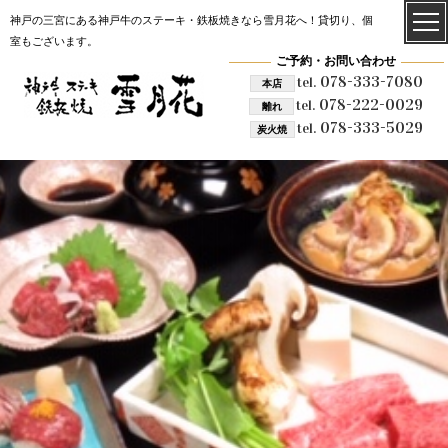
神戸の三宮にある神戸牛のステーキ・鉄板焼きなら雪月花へ！貸切り、個
室もございます。
ご予約・お問い合わせ
078-333-7080
tel.
本店
078-222-0029
tel.
離れ
078-333-5029
tel.
炭火焼
雪月花 炭火焼