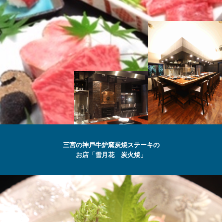
SETSUGEKKA
三宮の神戸牛炉窯炭焼ステーキの
お店「雪月花 炭火焼」
最高級の
神戸牛
ステーキ