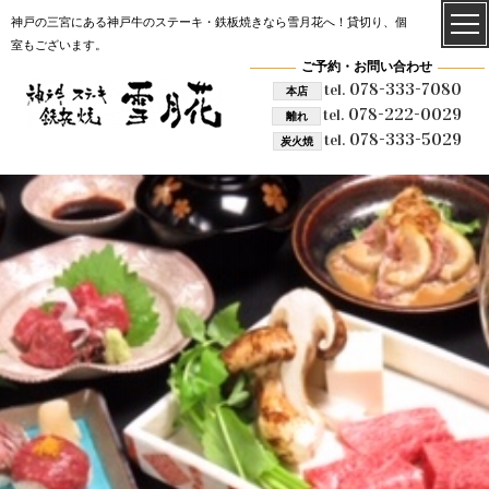
神戸の三宮にある神戸牛のステーキ・鉄板焼きなら雪月花へ！貸切り、個
室もございます。
ご予約・お問い合わせ
078-333-7080
tel.
本店
078-222-0029
tel.
離れ
078-333-5029
tel.
炭火焼
雪月花 炭火焼