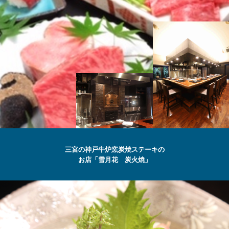
SETSUGEKKA
三宮の神戸牛炉窯炭焼ステーキの
お店「雪月花 炭火焼」
最高級の
神戸牛
ステーキ