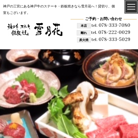
神戸の三宮にある神戸牛のステーキ・鉄板焼きなら雪月花へ！貸切り、個
室もございます。
ご予約・お問い合わせ
078-333-7080
tel.
本店
078-222-0029
tel.
離れ
078-333-5029
tel.
炭火焼
雪月花 炭火焼