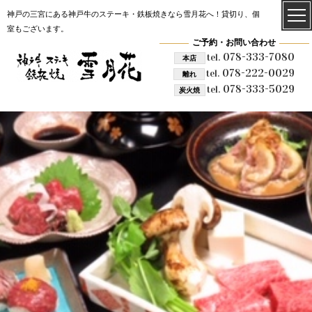
神戸の三宮にある神戸牛のステーキ・鉄板焼きなら雪月花へ！貸切り、個
室もございます。
ご予約・お問い合わせ
078-333-7080
tel.
本店
078-222-0029
tel.
離れ
078-333-5029
tel.
炭火焼
雪月花 炭火焼