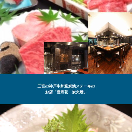
SETSUGEKKA
三宮の神戸牛炉窯炭焼ステーキの
お店「雪月花 炭火焼」
最高級の
神戸牛
ステーキ