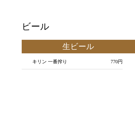
ビール
生ビール
キリン 一番搾り 770円