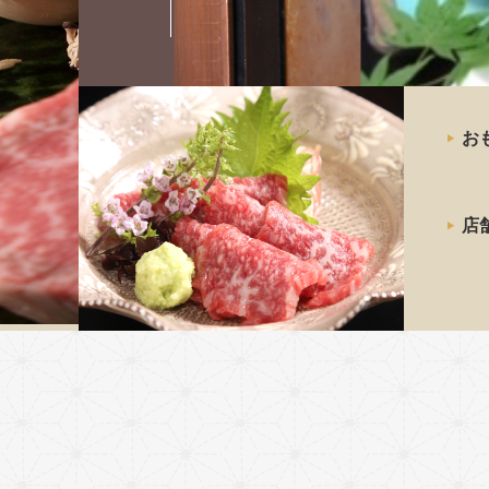
最高級の
お
神戸牛
ステーキ
店