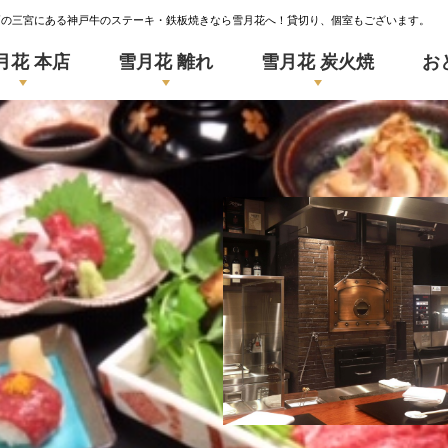
戸の三宮にある神戸牛のステーキ・鉄板焼きなら雪月花へ！貸切り、個室もございます。
月花 本店
雪月花 離れ
雪月花 炭火焼
お
SETSUGEKKA