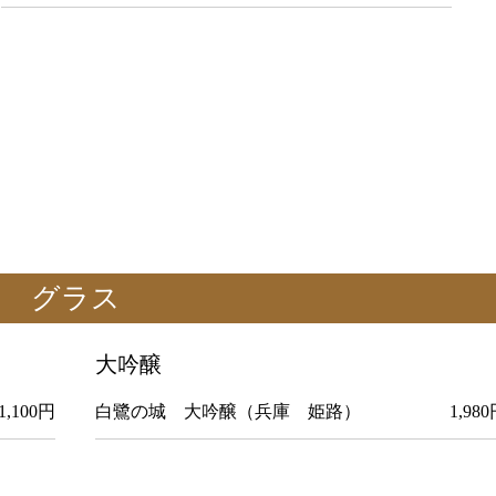
グラス
大吟醸
1,100円
白鷺の城 大吟醸（兵庫 姫路） 1,980