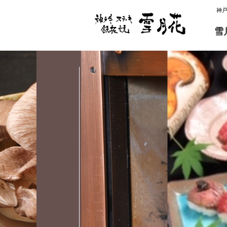
神
雪
雪月花 炭火焼