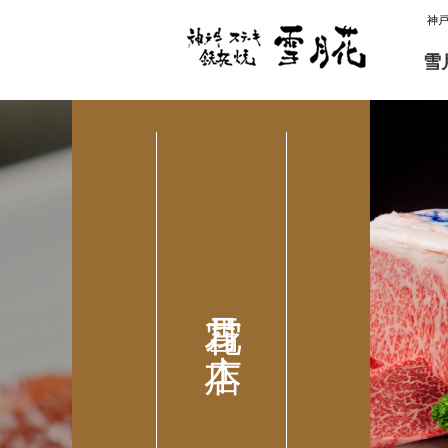
神
雪
雪月花 本店