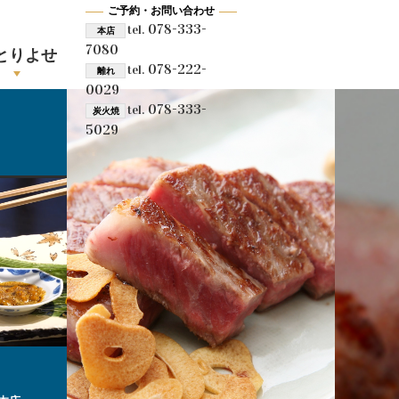
ご予約・お問い合わせ
078-333-
tel.
本店
7080
とりよせ
078-222-
tel.
離れ
0029
078-333-
tel.
炭火焼
5029
、