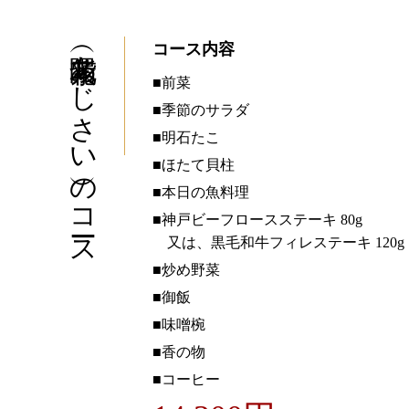
紫陽花（あじさい）のコース
コース内容
■前菜
■季節のサラダ
■明石たこ
■ほたて貝柱
■本日の魚料理
■神戸ビーフロースステーキ 80g
又は、黒毛和牛フィレステーキ 120g
■炒め野菜
■御飯
■味噌椀
■香の物
■コーヒー