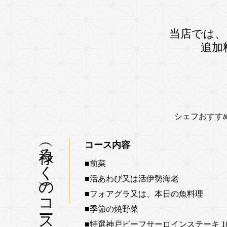
当店では、
追加
シェフおすす
禄（ろく）のコース
コース内容
■前菜
■活あわび又は活伊勢海老
■フォアグラ又は、本日の魚料理
■季節の焼野菜
■特選神戸ビーフ
サーロインステーキ 10