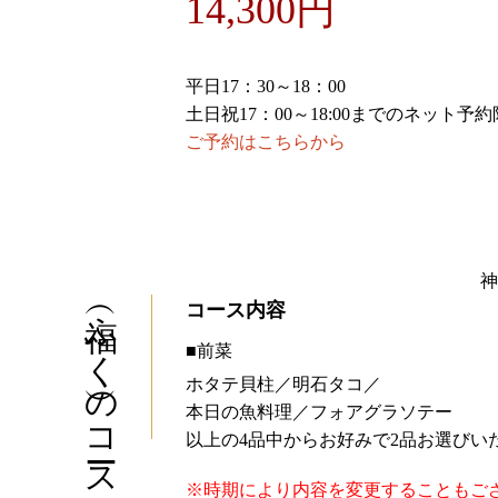
14,300円
平日17：30～18：00
土日祝17：00～18:00までのネット予
ご予約はこちらから
神
福（ふく）のコース
コース内容
■前菜
ホタテ貝柱／明石タコ／
本日の魚料理／フォアグラソテー
以上の4品中からお好みで2品お選びい
※時期により内容を変更することもご