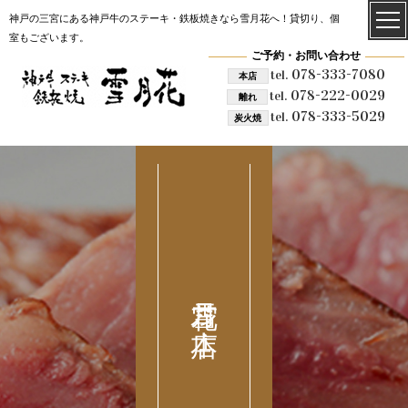
神戸の三宮にある神戸牛のステーキ・鉄板焼きなら雪月花へ！貸切り、個
室もございます。
ご予約・お問い合わせ
078-333-7080
tel.
本店
078-222-0029
tel.
離れ
078-333-5029
tel.
炭火焼
雪月花 本店