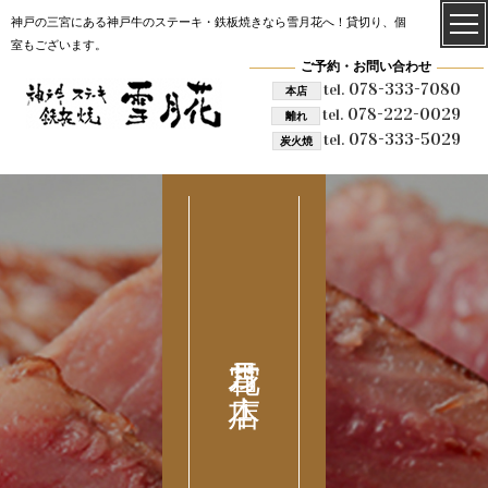
神戸の三宮にある神戸牛のステーキ・鉄板焼きなら雪月花へ！貸切り、個
室もございます。
ご予約・お問い合わせ
078-333-7080
tel.
本店
078-222-0029
tel.
離れ
078-333-5029
tel.
炭火焼
雪月花 本店