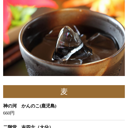
麦
神の河 かんのこ(鹿児島)
660円
二階堂 吉四六（大分）