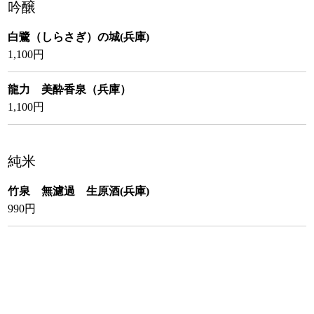
吟醸
白鷺（しらさぎ）の城(兵庫)
1,100円
龍力 美酔香泉（兵庫）
1,100円
純米
竹泉 無濾過 生原酒(兵庫)
990円