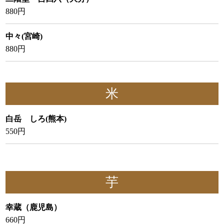
880円
中々(宮崎)
880円
米
白岳 しろ(熊本)
550円
芋
幸蔵（鹿児島）
660円