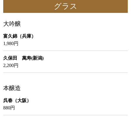
グラス
大吟醸
富久錦（兵庫）
1,980円
久保田 萬寿(新潟)
2,200円
本醸造
呉春（大阪）
880円