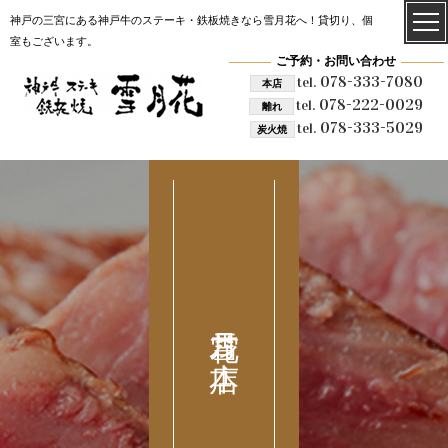
神戸の三宮にある神戸牛のステーキ・鉄板焼きなら雪月花へ！貸切り、個
室もございます。
ご予約・お問い合わせ
078-333-7080
tel.
本店
078-222-0029
tel.
離れ
078-333-5029
tel.
炭火焼
雪月花 本店