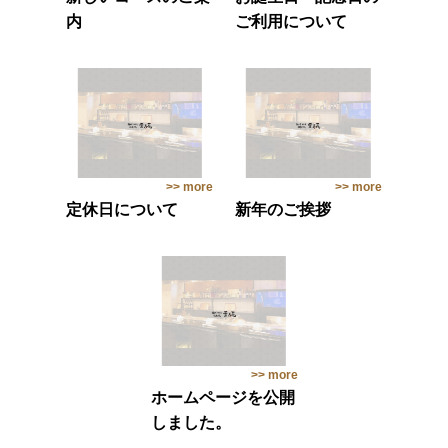
内
ご利用について
>> more
>> more
定休日について
新年のご挨拶
>> more
ホームページを公開
しました。