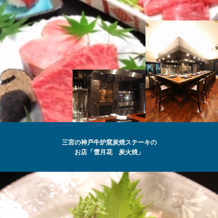
SETSUGEKKA
三宮の神戸牛炉窯炭焼ステーキの
お店「雪月花 炭火焼」
最高級の
神戸牛
ステーキ