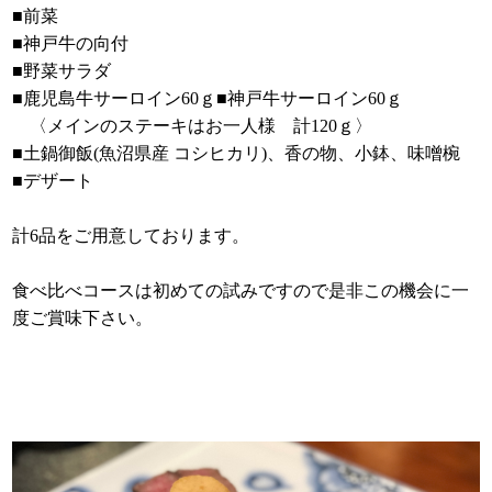
■前菜
■神戸牛の向付
■野菜サラダ
■鹿児島牛サーロイン60ｇ■神戸牛サーロイン60ｇ
〈メインのステーキはお一人様 計120ｇ〉
■土鍋御飯(魚沼県産 コシヒカリ)、香の物、小鉢、味噌椀
■デザート
計6品をご用意しております。
食べ比べコースは初めての試みですので是非この機会に一
度ご賞味下さい。