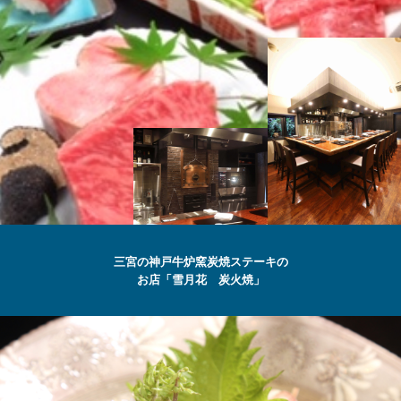
SETSUGEKKA
三宮の神戸牛炉窯炭焼ステーキの
お店「雪月花 炭火焼」
最高級の
神戸牛
ステーキ