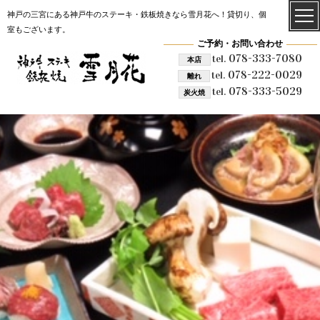
神戸の三宮にある神戸牛のステーキ・鉄板焼きなら雪月花へ！貸切り、個
室もございます。
ご予約・お問い合わせ
078-333-7080
tel.
本店
078-222-0029
tel.
離れ
078-333-5029
tel.
炭火焼
雪月花 炭火焼