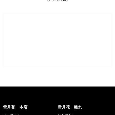
雪月花 本店
雪月花 離れ