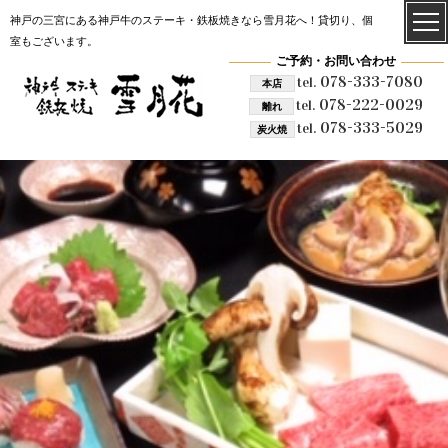
神戸の三宮にある神戸牛のステーキ・鉄板焼きなら雪月花へ！貸切り、個
室もございます。
ご予約・お問い合わせ
078-333-7080
tel.
本店
078-222-0029
tel.
離れ
078-333-5029
tel.
炭火焼
雪月花 炭火焼