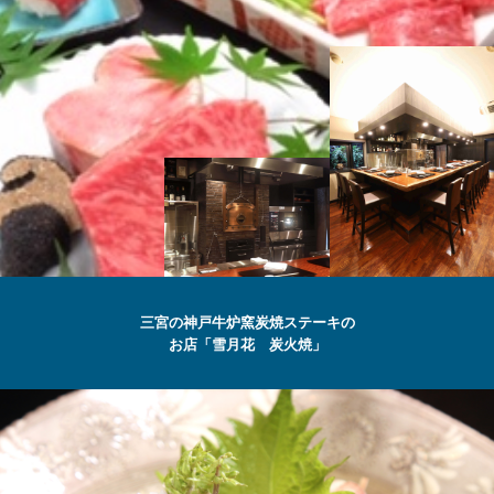
SETSUGEKKA
三宮の神戸牛炉窯炭焼ステーキの
お店「雪月花 炭火焼」
最高級の
神戸牛
ステーキ