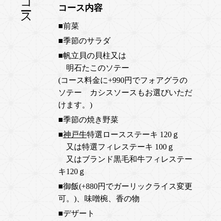
コース内容
■前菜
■季節のサラダ
■帆立貝の貝柱又は
明石たこのソテー
(コース料金に+990円でフォアグラの
ソテー カシスソースもお選びいただ
けます。)
■季節の焼き野菜
■
神戸牛
特選ロースステーキ 120ｇ
又は特選フィレステーキ 100ｇ
又はブランド黒毛和牛フィレステー
キ120ｇ
■御飯(+880円でガーリックライス変更
可。)、味噌椀、香の物
■デザート