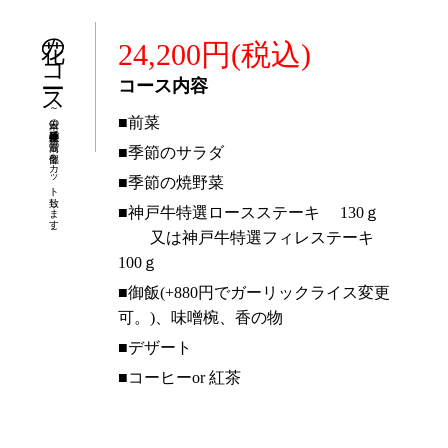
花のコース
24,200円(税込)
コース内容
～
本日の神戸牛（受賞牛以外）で最高の部位をカット致します～
■前菜
■季節のサラダ
■季節の焼野菜
■神戸牛特選ロースステーキ 130ｇ
又は神戸牛特選
フィレステーキ
100ｇ
■御飯(+880円でガーリックライス変更
可。)、味噌椀、香の物
■デザート
■コーヒーor 紅茶