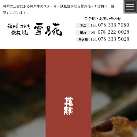
神戸の三宮にある神戸牛のステーキ・鉄板焼きなら雪月花へ！貸切り、個
室もございます。
ご予約・お問い合わせ
078-333-7080
tel.
本店
078-222-0029
tel.
離れ
078-333-5029
tel.
炭火焼
雪月花 離れ