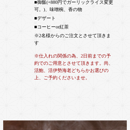
■御飯(+880円でガーリックライス変更
可。)、味噌椀、香の物
■デザート
■コーヒーor紅茶
※2名様からのご注文とさせて頂きま
す
※仕入れの関係の為、2日前までの予
約でのご用意とさせて頂きます。尚、
活鮑、活伊勢海老どちらかお選びの
上、ご予約くださいませ。