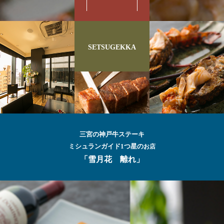
SETSUGEKKA
三宮の神戸牛ステーキ
ミシュランガイド1つ星の
お店
「雪月花 離れ」
最高級の
神戸牛