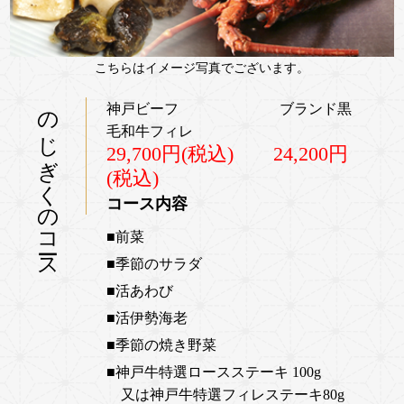
こちらはイメージ写真でございます。
のじぎくのコース
神戸ビーフ ブランド黒
毛和牛フィレ
29,700円(税込) 24,200円
(税込)
コース内容
■前菜
■季節のサラダ
■活あわび
■活伊勢海老
■季節の焼き野菜
■神戸牛
特選ロースステーキ 100g
又は神戸牛特選フィレステーキ80g