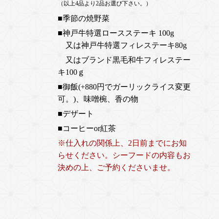
（以上4品より2品お選び下さい。）
■季節の焼野菜
■神戸牛
特選ロースステーキ 100g
又は神戸牛特選フィレステーキ80g
又はブランド黒毛和牛フィレステー
キ100ｇ
■御飯(+880円でガーリックライス変更
可。)、味噌椀、香の物
■デザート
■コーヒーor紅茶
※仕入れの関係上、2日前までにお知
らせください。シーフードの内容もお
決めの上、ご予約くださいませ。