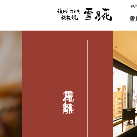
神
雪
雪月花 離れ