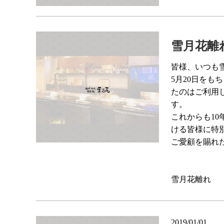
雪月花離
皆様、いつも
5月20日を
たのはご利用
す。
これからも1
ける皆様に特
ご愛顧を賜れ
雪月花離れ
2019/01/01