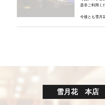
是非ご利用く
今後とも雪月
雪月花 本店