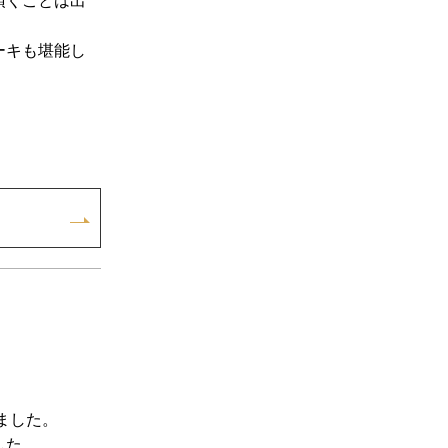
頂くことは出
ーキも堪能し
ました。
した。