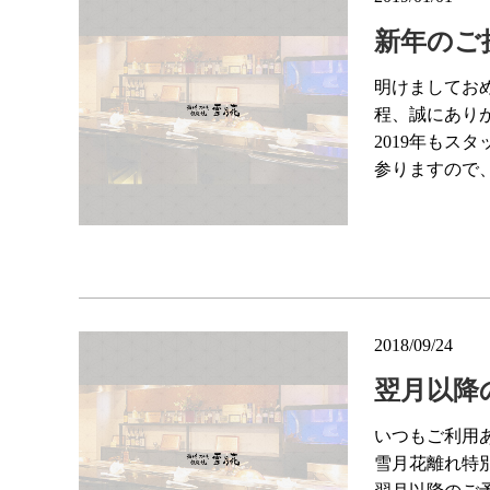
新年のご
明けましてお
程、誠にあり
2019年も
参りますので
2018/09/24
翌月以降
いつもご利用
雪月花離れ特