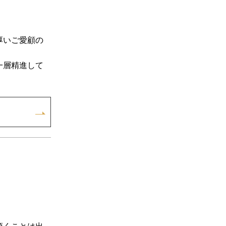
厚いご愛顧の
一層精進して