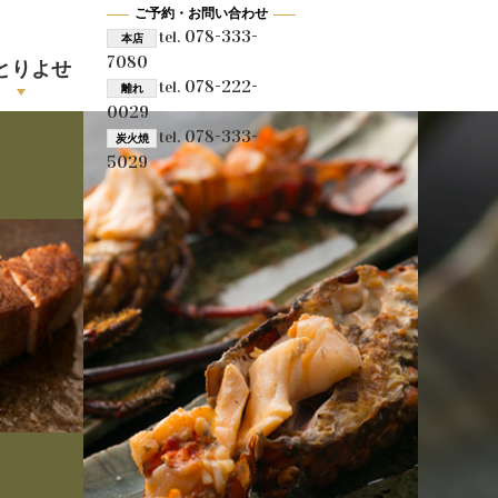
ご予約・お問い合わせ
078-333-
tel.
本店
7080
とりよせ
078-222-
tel.
離れ
0029
078-333-
tel.
炭火焼
5029