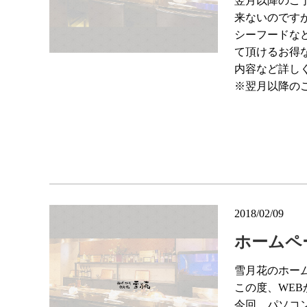
翌月以降のご
来ないのです
シーフードな
て頂けるお得
内容など詳し
※翌月以降の
2018/02/09
ホームペ
雪月花のホー
この度、WE
今回、パソコ