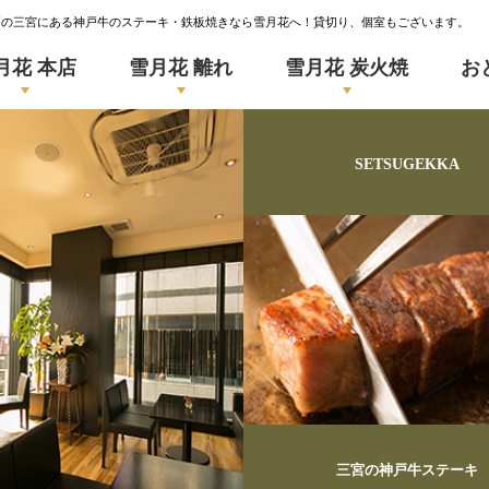
戸の三宮にある神戸牛のステーキ・鉄板焼きなら雪月花へ！貸切り、個室もございます。
月花 本店
雪月花 離れ
雪月花 炭火焼
お
SETSUGEKKA
三宮の神戸牛ステーキ