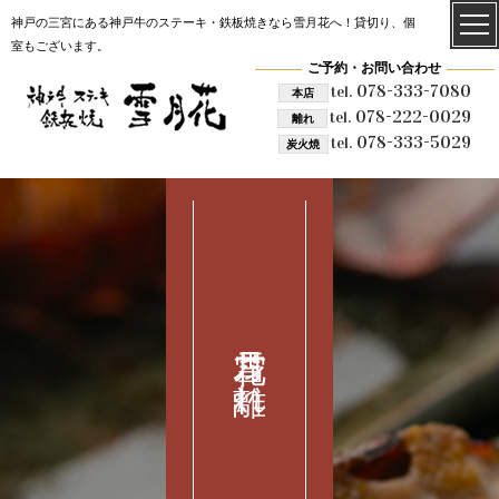
神戸の三宮にある神戸牛のステーキ・鉄板焼きなら雪月花へ！貸切り、個
室もございます。
ご予約・お問い合わせ
078-333-7080
tel.
本店
078-222-0029
tel.
離れ
078-333-5029
tel.
炭火焼
雪月花 離れ