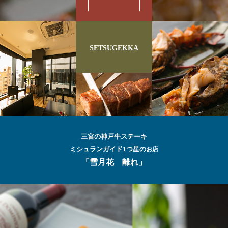
SETSUGEKKA
三宮の神戸牛ステーキ
ミシュランガイド1つ星の
お店
「雪月花 離れ」
最高級の
神戸牛