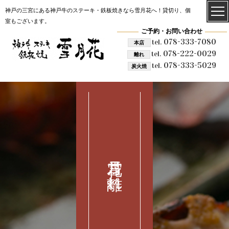
神戸の三宮にある神戸牛のステーキ・鉄板焼きなら雪月花へ！貸切り、個
室もございます。
ご予約・お問い合わせ
078-333-7080
tel.
本店
078-222-0029
tel.
離れ
078-333-5029
tel.
炭火焼
雪月花 離れ