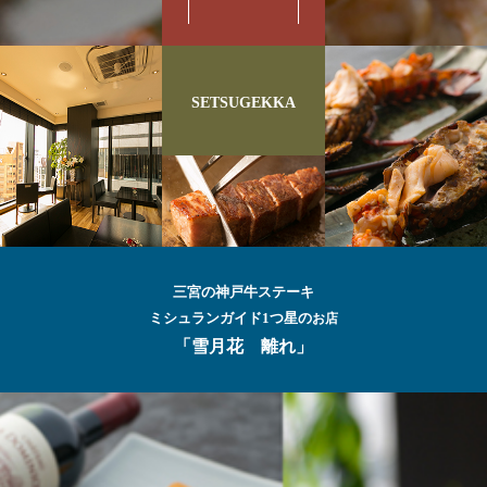
SETSUGEKKA
三宮の神戸牛ステーキ
ミシュランガイド1つ星の
お店
「雪月花 離れ」
最高級の
神戸牛