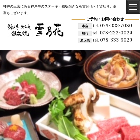
神戸の三宮にある神戸牛のステーキ・鉄板焼きなら雪月花へ！貸切り、個
室もございます。
ご予約・お問い合わせ
078-333-7080
tel.
本店
078-222-0029
tel.
離れ
078-333-5029
tel.
炭火焼
雪月花 炭火焼