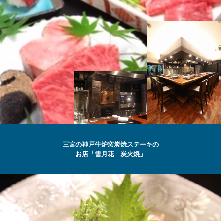
SETSUGEKKA
三宮の神戸牛炉窯炭焼ステーキの
お店「雪月花 炭火焼」
最高級の
神戸牛
ステーキ