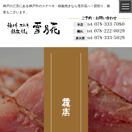
神戸の三宮にある神戸牛のステーキ・鉄板焼きなら雪月花へ！貸切り、個
室もございます。
ご予約・お問い合わせ
078-333-7080
tel.
本店
078-222-0029
tel.
離れ
078-333-5029
tel.
炭火焼
雪月花 本店