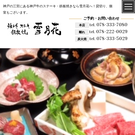
神戸の三宮にある神戸牛のステーキ・鉄板焼きなら雪月花へ！貸切り、個
室もございます。
ご予約・お問い合わせ
078-333-7080
tel.
本店
078-222-0029
tel.
離れ
078-333-5029
tel.
炭火焼
雪月花 炭火焼