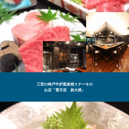
SETSUGEKKA
三宮の神戸牛炉窯炭焼ステーキの
お店「雪月花 炭火焼」
最高級の
神戸牛
ステーキ