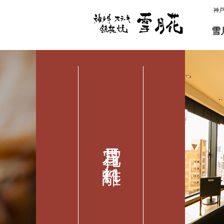
神
雪
雪月花 離れ