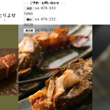
ご予約・お問い合わせ
078-333-
tel.
本店
7080
とりよせ
078-222-
tel.
離れ
0029
078-333-
tel.
炭火焼
5029