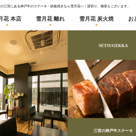
戸の三宮にある神戸牛のステーキ・鉄板焼きなら雪月花へ！貸切り、個室もございます。
月花 本店
雪月花 離れ
雪月花 炭火焼
お
SETSUGEKKA
三宮の神戸牛ステーキ